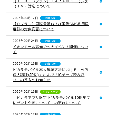
【Ａ・Ｄ・Ｓプラン】ＪＡＰＡＮローミング
（ＴＭ）対応について
2026年03月17日
お知らせ
【Ｄプラン】国際電話および国際SMS利用限
度額の対象変更について
2026年02月24日
お知らせ
イオンモール高知での大イベント開催につい
て
2026年02月16日
お知らせ
ピカラモバイル本人確認方法における「公的
個人認証(JPKI)」および「ICチップ読み取
り」の導入のお知らせ
2026年02月16日
キャンペーン
「ピカラアプリ限定 ピカラモバイル10周年プ
レゼント企画について」の実施について
2026年02月12日
お知らせ