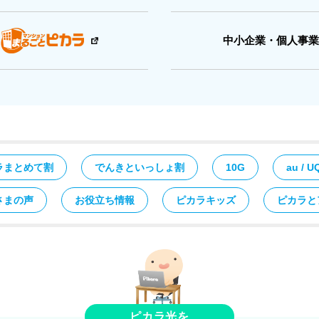
中小企業・個人事業
ラまとめて割
でんきといっしょ割
10G
au / U
さまの声
お役立ち情報
ピカラキッズ
ピカラと
ピカラ光を