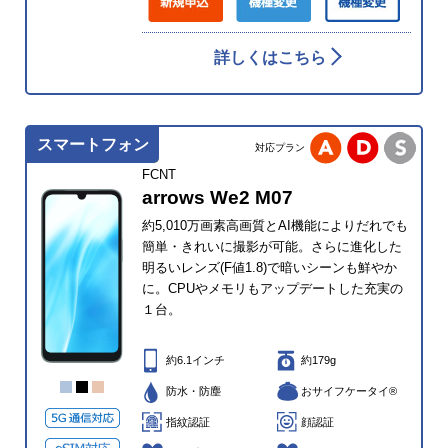
詳しくはこちら
スマートフォン
対応プラン
FCNT
arrows We2 M07
約5,010万画素高画質とAI機能によりだれでも
簡単・きれいに撮影が可能。さらに進化した
明るいレンズ(F値1.8)で暗いシーンも鮮やか
に。CPUやメモリもアップデートした充実の
１台。
約6.1インチ
約179g
防水・防塵
おサイフケータイ®
指紋認証
顔認証