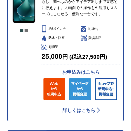
応し、調べものからアイデア出しまで直感的
に行えます。大画面での操作もAI活用もスム
ーズにこなせる、便利な一台です。
約6.9インチ
約194g
防水・防塵
指紋認証
顔認証
25,000
円 (税込27,500円)
お申込みはこちら
詳しくはこちら