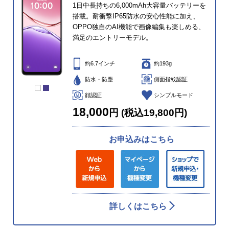
1日中長持ちの6,000mAh大容量バッテリーを
搭載。耐衝撃IP65防水の安心性能に加え、
OPPO独自のAI機能で画像編集も楽しめる、
満足のエントリーモデル。
約6.7インチ
約193g
防水・防塵
側面指紋認証
顔認証
シンプルモード
18,000
円 (税込19,800円)
お申込みはこちら
詳しくはこちら