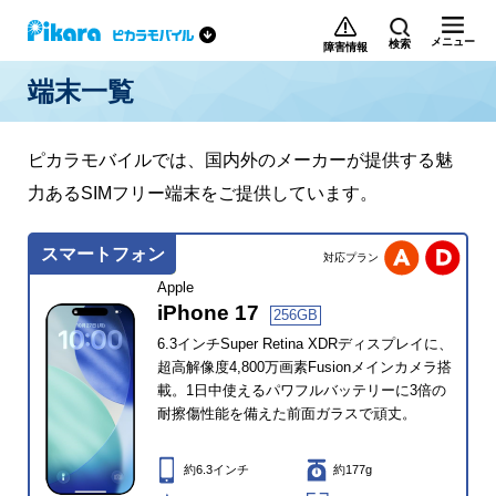
メニュー
検索
障害情報
端末一覧
ピカラモバイルでは、国内外のメーカーが提供する魅
力あるSIMフリー端末をご提供しています。
スマートフォン
対応プラン
Apple
iPhone 17
256GB
6.3インチSuper Retina XDRディスプレイに、
超高解像度4,800万画素Fusionメインカメラ搭
載。1日中使えるパワフルバッテリーに3倍の
耐擦傷性能を備えた前面ガラスで頑丈。
約6.3インチ
約177g