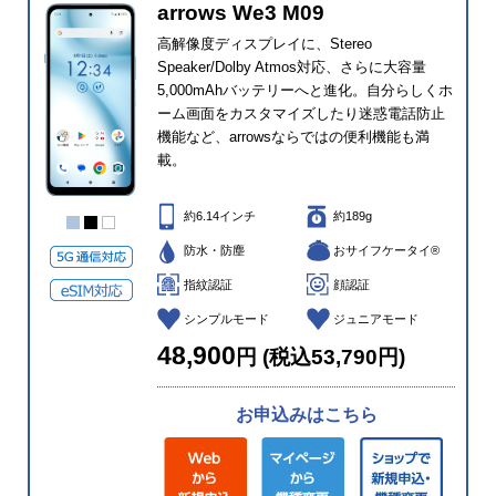
arrows We3 M09
高解像度ディスプレイに、Stereo
Speaker/Dolby Atmos対応、さらに大容量
5,000mAhバッテリーへと進化。自分らしくホ
ーム画面をカスタマイズしたり迷惑電話防止
機能など、arrowsならではの便利機能も満
載。
約6.14インチ
約189g
防水・防塵
おサイフケータイ®
指紋認証
顔認証
シンプルモード
ジュニアモード
48,900
円 (税込53,790円)
お申込みはこちら