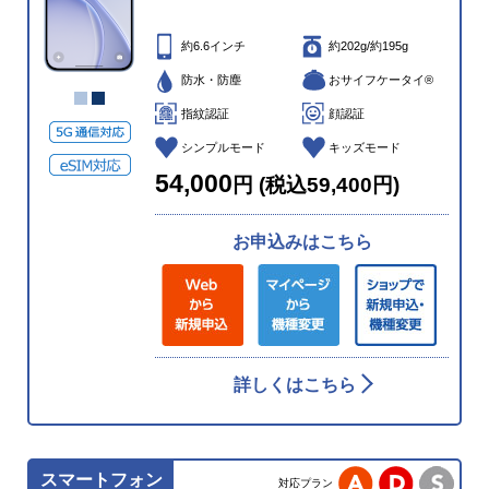
約6.6インチ
約202g/約195g
防水・防塵
おサイフケータイ®
指紋認証
顔認証
シンプルモード
キッズモード
54,000
円 (税込59,400円)
お申込みはこちら
詳しくはこちら
スマートフォン
対応プラン