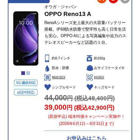
オウガ・ジャパン
OPPO Reno13 A
RenoAシリーズ史上最大の大容量バッテリー
搭載。IP69防水防塵で堅牢性も高く日常生活
も安心。OPPO AIによる写真編集や迫力のス
テレオスピーカーなど話題の１台。
約6.7インチ
約192g
防水・防塵
おサイフケータイ®
指紋認証
顔認証
シンプルモード
キッズモード
44,000
円 (税込48,400円)
39,000
円 (税込42,900円)
(新規申込) 端末特価キャンペーン実施中！
(2026年6月1日～8月31日まで)
お申込みはこちら