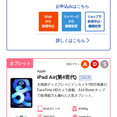
お申込みはこちら
詳しくはこちら
タブレット
対応プラン
Apple
iPad Air(第4世代)
256GB
大画面ディスプレイにインカメラ700万画素の
FaceTime HDカメラ搭載。A14 Bionicチップ
で処理能力も優れた人気タブレット。
約10.9インチ
約460g
指紋認証
Apple Pay