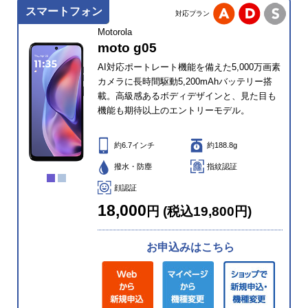
スマートフォン
対応プラン
Motorola
moto g05
AI対応ポートレート機能を備えた5,000万画素
カメラに長時間駆動5,200mAhバッテリー搭
載。高級感あるボディデザインと、見た目も
機能も期待以上のエントリーモデル。
約6.7インチ
約188.8g
撥水・防塵
指紋認証
顔認証
18,000
円 (税込19,800円)
お申込みはこちら