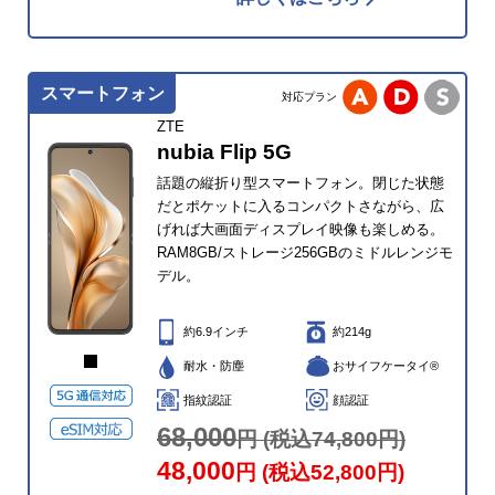
スマートフォン
対応プラン
ZTE
nubia Flip 5G
話題の縦折り型スマートフォン。閉じた状態
だとポケットに入るコンパクトさながら、広
げれば大画面ディスプレイ映像も楽しめる。
RAM8GB/ストレージ256GBのミドルレンジモ
デル。
約6.9インチ
約214g
耐水・防塵
おサイフケータイ®
指紋認証
顔認証
68,000
円 (税込74,800円)
48,000
円 (税込52,800円)