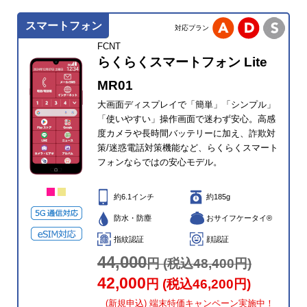
スマートフォン
対応プラン
FCNT
らくらくスマートフォン Lite
MR01
大画面ディスプレイで「簡単」「シンプル」
「使いやすい」操作画面で迷わず安心。高感
度カメラや長時間バッテリーに加え、詐欺対
策/迷惑電話対策機能など、らくらくスマート
フォンならではの安心モデル。
約6.1インチ
約185g
防水・防塵
おサイフケータイ®
指紋認証
顔認証
44,000
円 (税込48,400円)
42,000
円 (税込46,200円)
(新規申込) 端末特価キャンペーン実施中！