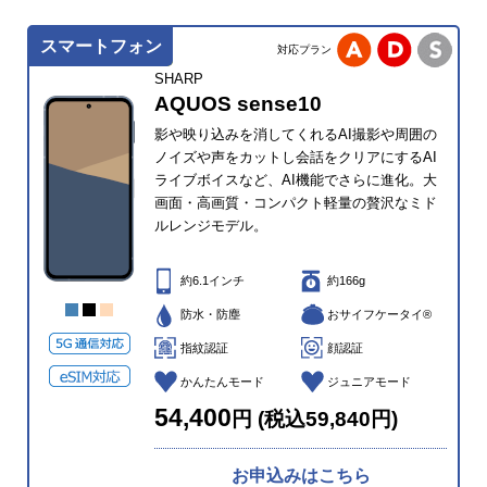
スマートフォン
対応プラン
SHARP
AQUOS sense10
影や映り込みを消してくれるAI撮影や周囲の
ノイズや声をカットし会話をクリアにするAI
ライブボイスなど、AI機能でさらに進化。大
画面・高画質・コンパクト軽量の贅沢なミド
ルレンジモデル。
約6.1インチ
約166g
防水・防塵
おサイフケータイ®
指紋認証
顔認証
かんたんモード
ジュニアモード
54,400
円 (税込59,840円)
お申込みはこちら