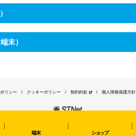
末）
d端末）
ポリシー
クッキーポリシー
契約約款
個人情報保護方針
端末
ショップ
copyright © STNet, Inc. All Rights Reserved.